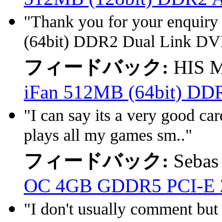
"Thank you for your enqui
(64bit) DDR2 Dual Link DVI
フィードバック:
HIS M
iFan 512MB (64bit) DD
"I can say its a very good car
plays all my games sm.."
フィードバック:
Sebas
OC 4GB GDDR5 PCI-E
"I don't usually comment but 