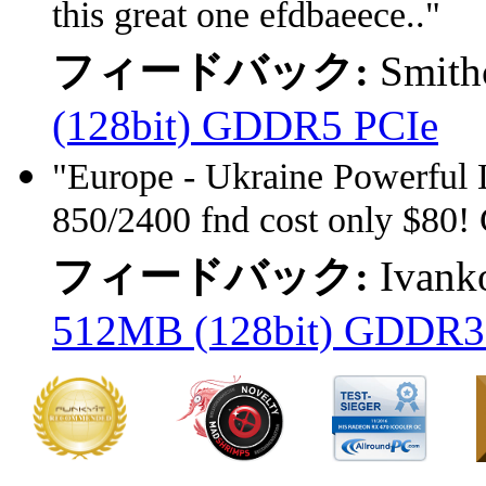
this great one efdbaeece.."
フィードバック:
Smith
(128bit) GDDR5 PCIe
"Europe - Ukraine Powerful L
850/2400 fnd cost only $80
フィードバック:
Ivank
512MB (128bit) GDDR3