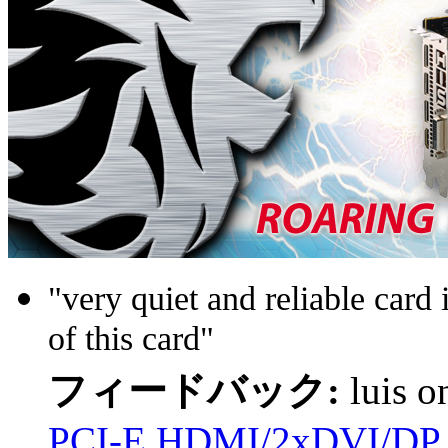
"very quiet and reliable car
of this card"
フィードバック:
luis 
PCI-E HDMI/2xDVI/DP