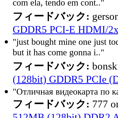
com ela, tendo em cont.."
フィードバック:
gerso
GDDR5 PCI-E HDMI/2x
"just bought mine one just to
but it has come gonna i.."
フィードバック:
bonsk
(128bit) GDDR5 PCIe (D
"Отличная видеокарта по ка
フィードバック:
777 
512MB (128bit) DDR2 