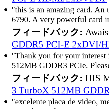
"this is an amazing card. A
6790. A very powerful card in
フィードバック:
Awais
GDDR5 PCI-E 2xDVI/H
"Thank you for your interes
512MB GDDR3 PCIe. Please 
フィードバック:
HIS M
3 TurboX 512MB GDDR3 
"excelente placa de video, m