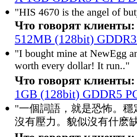
"HIS 4670 is the angel of b
Что говорят клиенты:
512MB (128bit) GDDR3
"I bought mine at NewEgg and
worth every dollar! It run.."
Что говорят клиенты:
1GB (128bit) GDDR5 PCI
"一個詞語，就是恐怖。穩
沒有壓力。貌似沒有什麽缺