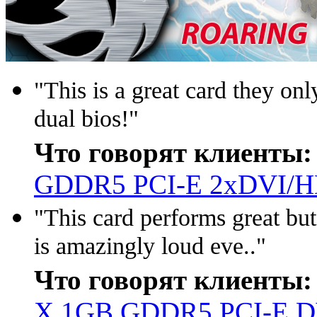
"This is a great card they on
dual bios!"
Что говорят клиенты:
GDDR5 PCI-E 2xDVI/H
"This card performs great but 
is amazingly loud eve.."
Что говорят клиенты:
X 1GB GDDR5 PCI-E D