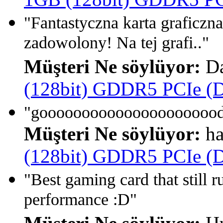
"Fantastyczna karta graficz
zadowolony! Na tej grafi.."
Müşteri Ne söylüyor:
Da
(128bit) GDDR5 PCIe (Di
"gooooooooooooooooooooo
Müşteri Ne söylüyor:
ha
(128bit) GDDR5 PCIe (Di
"Best gaming card that still
performance :D"