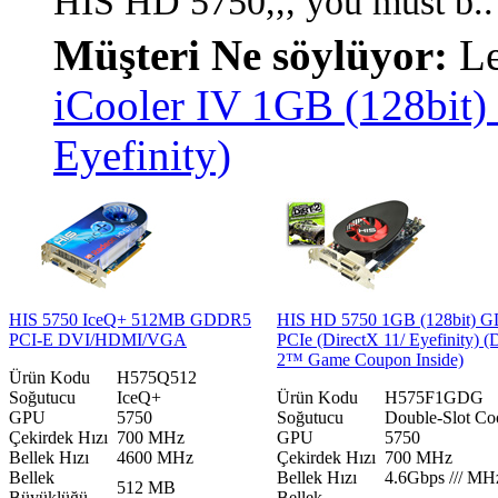
HIS HD 5750,,, you must b..
Müşteri Ne söylüyor:
Le
iCooler IV 1GB (128bit
Eyefinity)
HIS 5750 IceQ+ 512MB GDDR5
HIS HD 5750 1GB (128bit) 
PCI-E DVI/HDMI/VGA
PCIe (DirectX 11/ Eyefinity) 
2™ Game Coupon Inside)
Ürün Kodu
H575Q512
Soğutucu
IceQ+
Ürün Kodu
H575F1GDG
GPU
5750
Soğutucu
Double-Slot Co
Çekirdek Hızı
700 MHz
GPU
5750
Bellek Hızı
4600 MHz
Çekirdek Hızı
700 MHz
Bellek
Bellek Hızı
4.6Gbps /// MH
512 MB
Büyüklüğü
Bellek