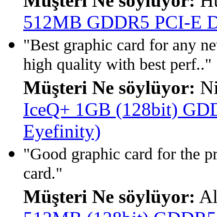
Müşteri Ne söylüyor:
Hu
512MB GDDR5 PCI-E 
"Best graphic card for any 
high quality with best perf.."
Müşteri Ne söylüyor:
Ni
IceQ+ 1GB (128bit) GDD
Eyefinity)
"Good graphic card for the pr
card."
Müşteri Ne söylüyor:
Al