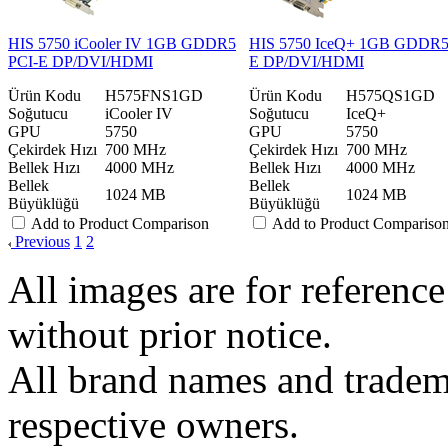
HIS 5750 iCooler IV 1GB GDDR5
HIS 5750 IceQ+ 1GB GDDR5
PCI-E DP/DVI/HDMI
E DP/DVI/HDMI
Ürün Kodu
H575FNS1GD
Ürün Kodu
H575QS1GD
Soğutucu
iCooler IV
Soğutucu
IceQ+
GPU
5750
GPU
5750
Çekirdek Hızı
700 MHz
Çekirdek Hızı
700 MHz
Bellek Hızı
4000 MHz
Bellek Hızı
4000 MHz
Bellek
Bellek
1024 MB
1024 MB
Büyüklüğü
Büyüklüğü
Add to Product Comparison
Add to Product Compariso
Previous
1
2
All images are for reference
without prior notice.
All brand names and tradema
respective owners.