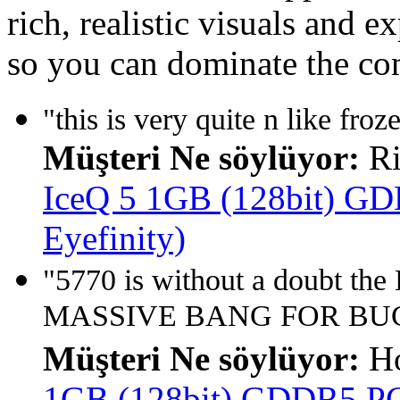
rich, realistic visuals and
so you can dominate the co
"this is very quite n like froze
Müşteri Ne söylüyor:
Ri
IceQ 5 1GB (128bit) GD
Eyefinity)
"5770 is without a doubt t
MASSIVE BANG FOR BU
Müşteri Ne söylüyor:
Ho
1GB (128bit) GDDR5 PCI