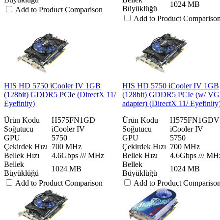
1024 MB
Büyüklüğü
Add to Product Comparison
Add to Product Compariso
HIS HD 5750 iCooler IV 1GB
HIS HD 5750 iCooler IV 1GB
(128bit) GDDR5 PCIe (DirectX 11/
(128bit) GDDR5 PCIe (w/ V
Eyefinity)
adapter) (DirectX 11/ Eyefinity
Ürün Kodu
H575FN1GD
Ürün Kodu
H575FN1GDV
Soğutucu
iCooler IV
Soğutucu
iCooler IV
GPU
5750
GPU
5750
Çekirdek Hızı
700 MHz
Çekirdek Hızı
700 MHz
Bellek Hızı
4.6Gbps /// MHz
Bellek Hızı
4.6Gbps /// MH
Bellek
Bellek
1024 MB
1024 MB
Büyüklüğü
Büyüklüğü
Add to Product Comparison
Add to Product Compariso