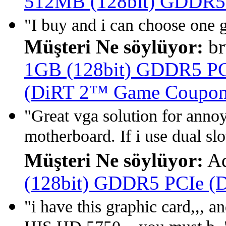
512MB (128bit) GDDR5 
"I buy and i can choose one
Müşteri Ne söylüyor:
br
1GB (128bit) GDDR5 PCI
(DiRT 2™ Game Coupon 
"Great vga solution for annoy
motherboard. If i use dual slot
Müşteri Ne söylüyor:
Ad
(128bit) GDDR5 PCIe (Di
"i have this graphic card,,, a